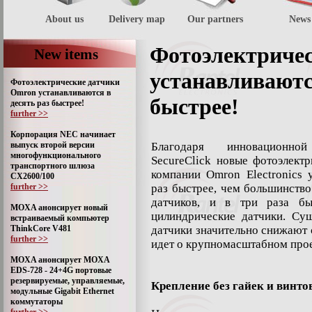
About us
Delivery map
Our partners
News
Фотоэлектриче
New items
устанавливаются
Фотоэлектрические датчики
Omron устанавливаются в
быстрее!
десять раз быстрее!
further >>
Корпорация NEC начинает
выпуск второй версии
Благодаря инновационно
многофункционального
SecureClick новые фотоэлект
транспортного шлюза
компании Omron Electronics 
CX2600/100
further >>
раз быстрее, чем большинств
датчиков, и в три раза бы
MOXA анонсирует новый
цилиндрические датчики. Су
встраиваемый компьютер
ThinkCore V481
датчики значительно снижают 
further >>
идет о крупномасштабном прое
MOXA анонсирует MOXA
EDS-728 - 24+4G портовые
резервируемые, управляемые,
Крепление без гайек и винто
модульные Gigabit Ethernet
коммутаторы