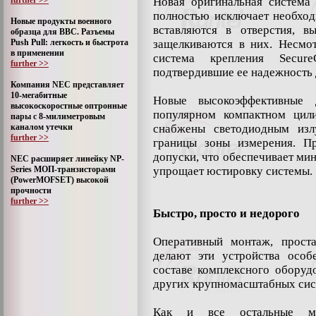
further >>
Новая оригинальная система 
полностью исключает необход
Новые продукты военного
вставляются в отверстия, в
образца для ВВС. Разъемы
Push Pull: легкость и быстрота
защелкиваются в них. Несмот
в применении
система крепления Secure
further >>
подтвердившие ее надежность 
Компания NEC представляет
10-мегабитные
Новые высокоэффективные
высокоскоростные оптронные
популярном компактном цил
пары с 8-милиметровым
каналом утечки
снабжены светодиодным изл
further >>
границы зоны измерения. П
допуски, что обеспечивает ми
NEC расширяет линейку NP-
Series МОП-транзисторами
упрощает юстировку системы.
(PowerMOFSET) высокой
прочности
further >>
Быстро, просто и недорого
Оперативный монтаж, проста
делают эти устройства особ
составе комплексного оборуд
других крупномасштабных сис
Как и все остальные мо